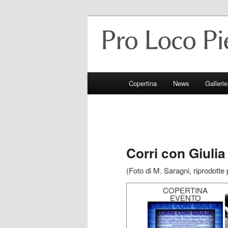
Pieve Ligure e il suo territorio
Pro Loco Piev
Menu principale
Copertina
News
Gallerie
Vai al contenuto principale
Vai al contenuto secondario
Corri con Giulia
(Foto di M. Saragni, riprodotte 
COPERTINA
EVENTO