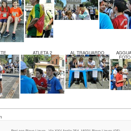
ETE
ATLETA 2
AL TRAGUARDO
AGGUA
FOTO
n
ProLoco Pieve Ligure - Via XXV Aprile 254, 16031 Pieve Ligure (GE)