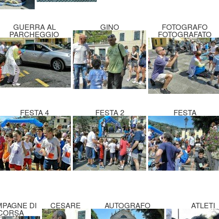
GUERRA AL
GINO
FOTOGRAFO
PARCHEGGIO
FOTOGRAFATO
FESTA 4
FESTA 2
FESTA
PAGNE DI
CESARE
AUTOGRAFO
ATLETI
CORSA