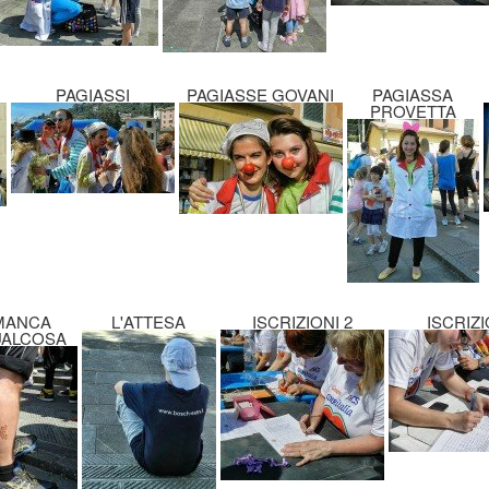
PAGIASSI
PAGIASSE GOVANI
PAGIASSA
PROVETTA
MANCA
L'ATTESA
ISCRIZIONI 2
ISCRIZI
ALCOSA