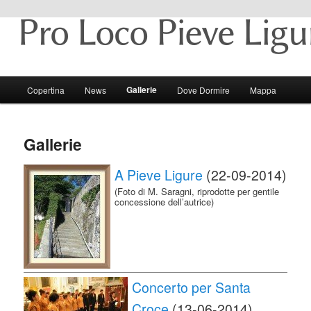
Pieve Ligure e il suo territorio
Pro Loco Pieve Ligure
Menu principale
Gallerie
Copertina
News
Dove Dormire
Mappa
Vai al contenuto principale
Vai al contenuto secondario
Gallerie
A Pieve Ligure
(22-09-2014)
(Foto di M. Saragni, riprodotte per gentile
concessione dell’autrice)
Concerto per Santa
Croce
(13-06-2014)