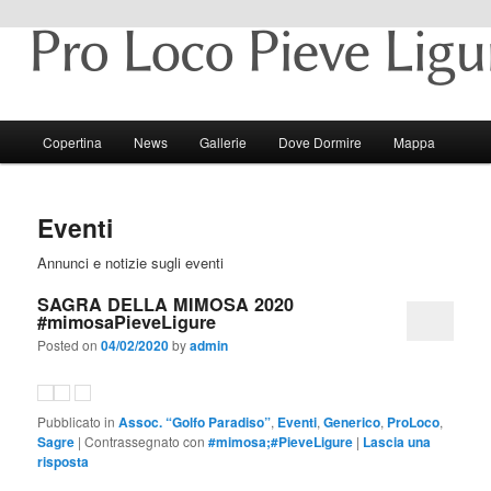
Pieve Ligure e il suo territorio
Pro Loco Pieve Ligure
Menu principale
Copertina
News
Gallerie
Dove Dormire
Mappa
Vai al contenuto principale
Vai al contenuto secondario
Eventi
Annunci e notizie sugli eventi
SAGRA DELLA MIMOSA 2020
#mimosaPieveLigure
Posted on
04/02/2020
by
admin
Pubblicato in
Assoc. “Golfo Paradiso”
,
Eventi
,
Generico
,
ProLoco
,
Sagre
|
Contrassegnato con
#mimosa;#PieveLigure
|
Lascia una
risposta