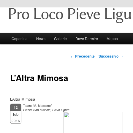
Pieve Ligure e il suo territorio
Pro Loco Pieve Ligure
Menu principale
Copertina
News
Gallerie
Dove Dormire
Mappa
Vai al contenuto principale
Vai al contenuto secondario
Navigazione articolo
←
Precedente
Successivo
→
L’Altra Mimosa
L’Altra Mimosa
Teatro “M. Massone”
12
Piazza San Michele, Pieve Ligure
feb
2016