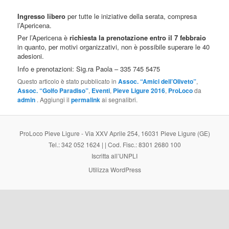
Ingresso libero
per tutte le iniziative della serata, compresa
l’Apericena.
Per l’Apericena è
richiesta la prenotazione entro il 7 febbraio
in quanto, per motivi organizzativi, non è possibile superare le 40
adesioni.
Info e prenotazioni: Sig.ra Paola – 335 745 5475
Questo articolo è stato pubblicato in
Assoc. “Amici dell’Oliveto”
,
Assoc. “Golfo Paradiso”
,
Eventi
,
Pieve Ligure 2016
,
ProLoco
da
admin
. Aggiungi il
permalink
ai segnalibri.
ProLoco Pieve Ligure - Via XXV Aprile 254, 16031 Pieve Ligure (GE)
Tel.: 342 052 1624 | | Cod. Fisc.: 8301 2680 100
Iscritta all’UNPLI
Utilizza WordPress